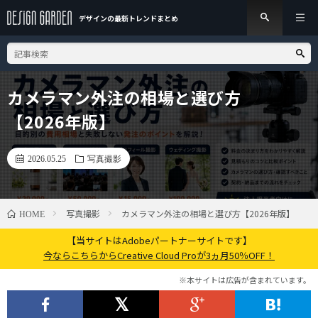
デザインの最新トレンド
まとめ
カメラマン外注の相場と選び方
【2026年版】
2026.05.25
写真撮影
写真撮影
カメラマン外注の相場と選び方【2026年版】
HOME
【当サイトはAdobeパートナーサイトです】
今ならこちらからCreative Cloud Proが3ヵ月50％OFF！
※本サイトは広告が含まれています。