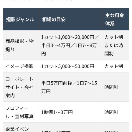
主な料金
撮影ジャンル
相場の目安
体系
1カット1,000〜20,000円／
カット制
商品撮影・物
半日3〜4万円／1日7〜8万
または時
撮り
円
間制
イメージ撮影
1カット5,000〜50,000円
カット制
コーポレート
半日5万円前後／1日7〜15
サイト・会社
時間制
万円
案内
プロフィー
1時間1〜3万円
時間制
ル・宣材写真
企業イベン