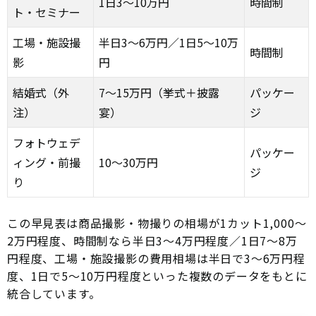
1日3〜10万円
時間制
ト・セミナー
工場・施設撮
半日3〜6万円／1日5〜10万
時間制
影
円
結婚式（外
7〜15万円（挙式＋披露
パッケー
注）
宴）
ジ
フォトウェデ
パッケー
ィング・前撮
10〜30万円
ジ
り
この早見表は商品撮影・物撮りの相場が1カット1,000〜
2万円程度、時間制なら半日3〜4万円程度／1日7〜8万
円程度、工場・施設撮影の費用相場は半日で3〜6万円程
度、1日で5〜10万円程度といった複数のデータをもとに
統合しています。