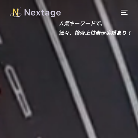
サイド
人気キーワードで、
続々、検索上位表示実績あり！