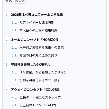
目次
2026日本代表ユニフォームの全体像
1.
サプライヤーと発表時期
1.1.
本大会への出場と着用時期
1.2.
ホームのコンセプト「HORIZON」
2.
水平線が象徴する未来への意志
2.1.
背面の日の丸に込めた誇り
2.2.
守護神を表現したGKモデル
3.
「阿修羅」から着想したデザイン
3.1.
役割を可視化するカラー設計
3.2.
アウェイのコンセプト「COLORS」
4.
11色の「不完全なストライプ」
4.1.
史上初のモノクロJFAロゴ
4.2.