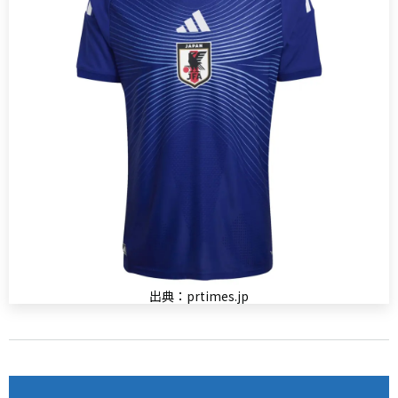
出典：prtimes.jp