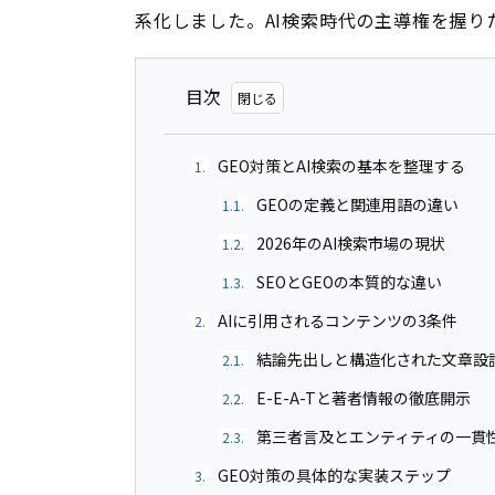
系化しました。AI検索時代の主導権を握
目次
GEO対策とAI検索の基本を整理する
1.
GEOの定義と関連用語の違い
1.1.
2026年のAI検索市場の現状
1.2.
SEOとGEOの本質的な違い
1.3.
AIに引用されるコンテンツの3条件
2.
結論先出しと構造化された文章設
2.1.
E-E-A-Tと著者情報の徹底開示
2.2.
第三者言及とエンティティの一貫
2.3.
GEO対策の具体的な実装ステップ
3.