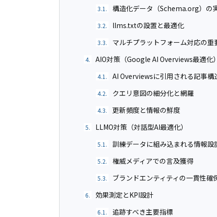
構造化データ（Schema.org）の
3.1.
llms.txtの設置と最適化
3.2.
マルチプラットフォーム対応の重
3.3.
AIO対策（Google AI Overviews最適化
4.
AI Overviewsに引用される記事構
4.1.
クエリ意図の細分化と網羅
4.2.
更新頻度と情報の鮮度
4.3.
LLMO対策（対話型AI最適化）
5.
訓練データに組み込まれる情報設
5.1.
権威メディアでの言及獲得
5.2.
ブランドエンティティの一貫性確
5.3.
効果測定とKPI設計
6.
追跡すべき主要指標
6.1.