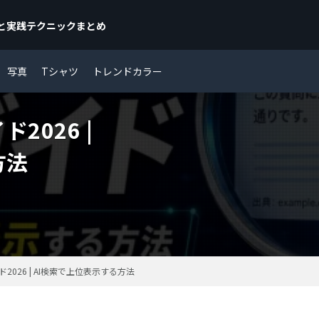
と実践テクニック
まとめ
ラフィック/UI/UXデザインの最新トレンド、基礎知識、実践テクニック、おすすめツ
イティブを刺激し、デザイン力を育むヒントが満載です。
写真
Tシャツ
トレンドカラー
2026 |
方法
ド2026 | AI検索で上位表示する方法