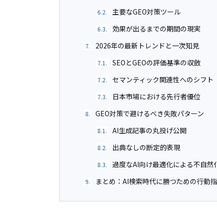
主要なGEO対策ツール
6.2.
効果が出るまでの期間の現実
6.3.
2026年の最新トレンドと一次知見
7.
SEOとGEOの評価基準の収斂
7.1.
セマンティック関連性へのシフト
7.2.
日本市場における先行者優位
7.3.
GEO対策で避けるべき失敗パターン
8.
AI生成記事の丸投げ公開
8.1.
出典なしの断定的表現
8.2.
過度なAI向け最適化による不自然
8.3.
まとめ：AI検索時代に勝つための行動
9.