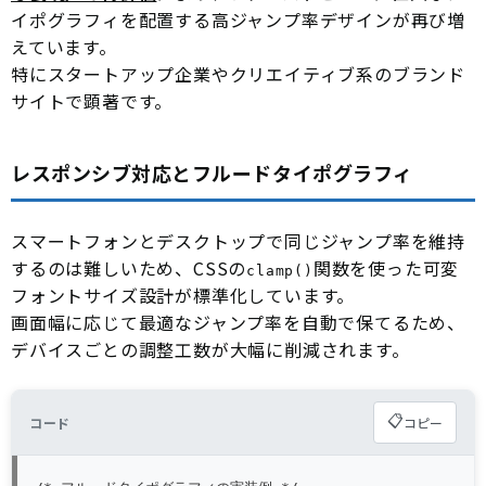
イポグラフィを配置する高ジャンプ率デザインが再び増
えています。
特にスタートアップ企業やクリエイティブ系のブランド
サイトで顕著です。
レスポンシブ対応とフルードタイポグラフィ
スマートフォンとデスクトップで同じジャンプ率を維持
するのは難しいため、CSSの
関数を使った可変
clamp()
フォントサイズ設計が標準化しています。
画面幅に応じて最適なジャンプ率を自動で保てるため、
デバイスごとの調整工数が大幅に削減されます。
📋
コード
コピー