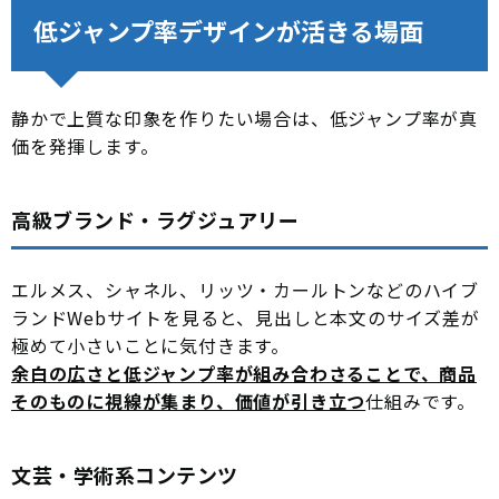
低ジャンプ率デザインが活きる場面
静かで上質な印象を作りたい場合は、低ジャンプ率が真
価を発揮します。
高級ブランド・ラグジュアリー
エルメス、シャネル、リッツ・カールトンなどのハイブ
ランドWebサイトを見ると、見出しと本文のサイズ差が
極めて小さいことに気付きます。
余白の広さと低ジャンプ率が組み合わさることで、商品
そのものに視線が集まり、価値が引き立つ
仕組みです。
文芸・学術系コンテンツ