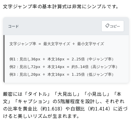
文字ジャンプ率の基本計算式は非常にシンプルです。
📋
コード
コピー
文字ジャンプ率 = 最大文字サイズ ÷ 最小文字サイズ

例1：見出し36px ÷ 本文16px = 2.25倍（中ジャンプ率）

例2：見出し72px ÷ 本文14px = 約5.14倍（高ジャンプ率）

例3：見出し20px ÷ 本文16px = 1.25倍（低ジャンプ率）
厳密には「タイトル」「大見出し」「小見出し」「本
文」「キャプション」の5階層程度を設計し、それぞれ
の比率を黄金比（約1.618）や白銀比（約1.414）に近づ
けると美しいリズムが生まれます。