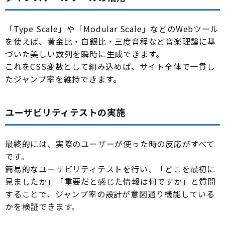
「Type Scale」や「Modular Scale」などのWebツール
を使えば、黄金比・白銀比・三度音程など音楽理論に基
づいた美しい数列を瞬時に生成できます。
これをCSS変数として組み込めば、サイト全体で一貫し
たジャンプ率を維持できます。
ユーザビリティテストの実施
最終的には、実際のユーザーが使った時の反応がすべて
です。
簡易的なユーザビリティテストを行い、「どこを最初に
見ましたか」「重要だと感じた情報は何ですか」と質問
することで、ジャンプ率の設計が意図通り機能している
かを検証できます。