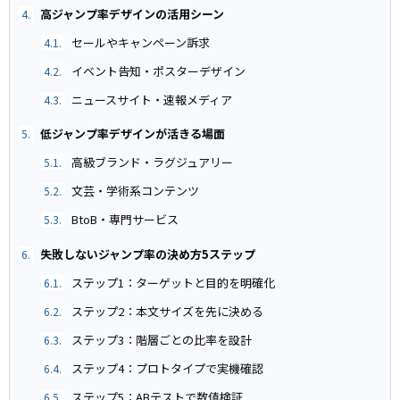
高ジャンプ率デザインの活用シーン
4.
セールやキャンペーン訴求
4.1.
イベント告知・ポスターデザイン
4.2.
ニュースサイト・速報メディア
4.3.
低ジャンプ率デザインが活きる場面
5.
高級ブランド・ラグジュアリー
5.1.
文芸・学術系コンテンツ
5.2.
BtoB・専門サービス
5.3.
失敗しないジャンプ率の決め方5ステップ
6.
ステップ1：ターゲットと目的を明確化
6.1.
ステップ2：本文サイズを先に決める
6.2.
ステップ3：階層ごとの比率を設計
6.3.
ステップ4：プロトタイプで実機確認
6.4.
ステップ5：ABテストで数値検証
6.5.