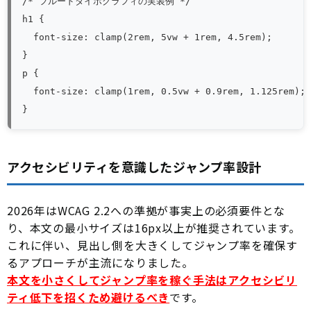
/* フルードタイポグラフィの実装例 */

h1 {

  font-size: clamp(2rem, 5vw + 1rem, 4.5rem);

}

p {

  font-size: clamp(1rem, 0.5vw + 0.9rem, 1.125rem);

}
アクセシビリティを意識したジャンプ率設計
2026年はWCAG 2.2への準拠が事実上の必須要件とな
り、本文の最小サイズは16px以上が推奨されています。
これに伴い、見出し側を大きくしてジャンプ率を確保す
るアプローチが主流になりました。
本文を小さくしてジャンプ率を稼ぐ手法はアクセシビリ
ティ低下を招くため避けるべき
です。