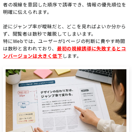
者の視線を意図した順序で誘導でき、情報の優先順位を
明確に伝えられます。
逆にジャンプ率が曖昧だと、どこを見ればよいか分から
ず、閲覧者は数秒で離脱してしまいます。
特にWebでは、ユーザーが1ページの判断に費やす時間
は数秒と言われており、
最初の視線誘導に失敗するとコ
ンバージョンは大きく低下
します。