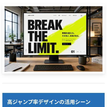
高ジャンプ率デザインの活用シーン