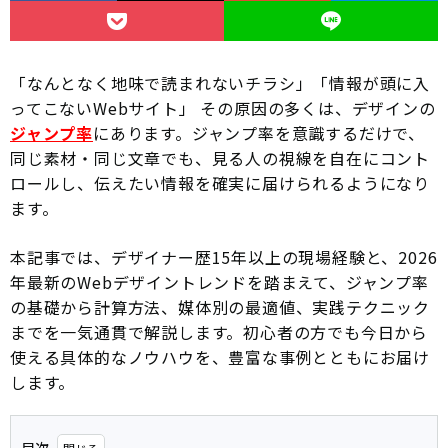
「なんとなく地味で読まれないチラシ」「情報が頭に入
ってこないWebサイト」 その原因の多くは、デザインの
ジャンプ率
にあります。ジャンプ率を意識するだけで、
同じ素材・同じ文章でも、見る人の視線を自在にコント
ロールし、伝えたい情報を確実に届けられるようになり
ます。
本記事では、デザイナー歴15年以上の現場経験と、2026
年最新のWebデザイントレンドを踏まえて、ジャンプ率
の基礎から計算方法、媒体別の最適値、実践テクニック
までを一気通貫で解説します。初心者の方でも今日から
使える具体的なノウハウを、豊富な事例とともにお届け
します。