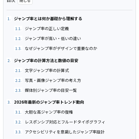
目次
ジャンプ率とは何か基礎から理解する
1.
ジャンプ率の正しい定義
1.1.
ジャンプ率が高い・低いの違い
1.2.
なぜジャンプ率がデザインで重要なのか
1.3.
ジャンプ率の計算方法と数値の目安
2.
文字ジャンプ率の計算式
2.1.
写真・画像ジャンプ率の考え方
2.2.
媒体別ジャンプ率の目安一覧
2.3.
2026年最新のジャンプ率トレンド動向
3.
大胆な高ジャンプ率の復権
3.1.
レスポンシブ対応とフルードタイポグラフィ
3.2.
アクセシビリティを意識したジャンプ率設計
3.3.