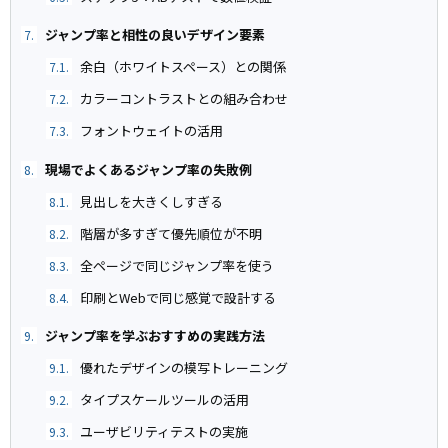
ジャンプ率と相性の良いデザイン要素
7.
余白（ホワイトスペース）との関係
7.1.
カラーコントラストとの組み合わせ
7.2.
フォントウェイトの活用
7.3.
現場でよくあるジャンプ率の失敗例
8.
見出しを大きくしすぎる
8.1.
階層が多すぎて優先順位が不明
8.2.
全ページで同じジャンプ率を使う
8.3.
印刷とWebで同じ感覚で設計する
8.4.
ジャンプ率を学ぶおすすめの実践方法
9.
優れたデザインの模写トレーニング
9.1.
タイプスケールツールの活用
9.2.
ユーザビリティテストの実施
9.3.