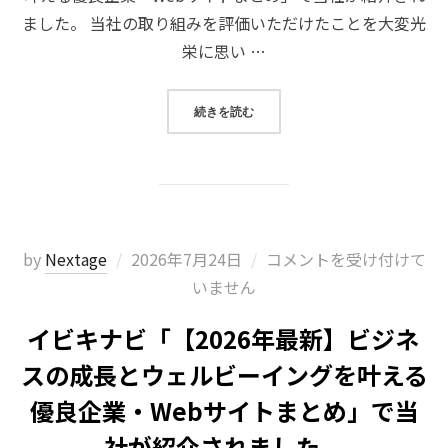
ました。 当社の取り組みを評価いただけたことを大変光
栄に思い …
“BELMA「【2026年最新】ビ
続きを読む
投
by
Nextage
2026年7月24日
コメントを受け付けて
稿
いません
日:
イビキナビ「【2026年最新】ビジネ
スの成長とウェルビーイングを叶える
優良企業・Webサイトまとめ」で当
社が紹介されました。