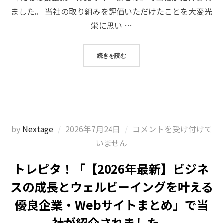
ました。 当社の取り組みを評価いただけたことを大変光
栄に思い …
“MENDA「【2026年最新】ビ
続きを読む
投
by
Nextage
2026年7月24日
コメントを受け付けて
稿
いません
日:
トレピタ！「【2026年最新】ビジネ
スの成長とウェルビーイングを叶える
優良企業・Webサイトまとめ」で当
社が紹介されました。