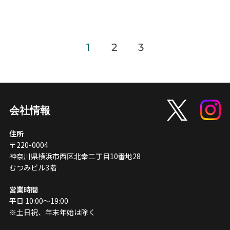
投
1
2
3
稿
の
ペ
会社情報
ー
住所
〒220-0004
ジ
神奈川県横浜市西区北幸二丁目10番地28
むつみビル3階
送
営業時間
り
平日 10:00〜19:00
※土日祝、年末年始は除く